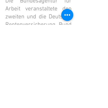
Die Bundesagentur für
Arbeit veranstaltete den
zweiten und die Deutsche
Rentenversicherung Bund
den dritten HFA Day. RWE
AG war die Gastgeberin
des vierten HFA-Days.
Wir freuen uns sehr, dass
die Bundesagentur für
Arbeit in Deutschland den
fünften HFA-Day
ausrichtet!