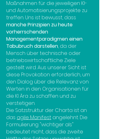
Maßnahmen für die jeweiligen KI-
und Automatisierungsprojekte zu
treffen. Uns ist bewusst, dass
manche Prinzipien zu heute
vorherrschenden
Managementparadigmen einen
Tabubruch darstellen
, da der
Mensch über technische oder
betriebswirtschaftliche Ziele
gestellt wird. Aus unserer Sicht ist
diese Provokation erforderlich, um
den Dialog über die Relevanz von
Werten in den Organisationen für
die KI Ära zu schaffen und zu
verstetigen.
Die Satzstruktur der Charta ist an
das
agile Manifest
angelehnt. Die
Formulierung "wichtiger als"
bedeutet nicht, dass die zweite
Hälfte des Satzes unwichtig ist.