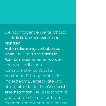
Werte & Prinzipien
Die nachfolgende Werte-Charta
ist
stets im Kontext von KI und
digitalen
Automatisierungsvorhaben zu
lesen
. Die Charta soll
nicht in
Reinform übernommen werden
,
sondern stellt einen
Kommunikationsanlass für
Vorstände, Führungskräfte, IT-
Projektteams, Betriebsräte und
Mitarbeitende dar. Die
Charta ist
eine Inspiration
. Die Leserschaft ist
gebeten, die Charta für ihren
eigenen Kontext anzupassen und