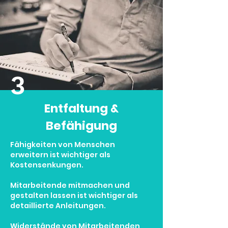
3
Entfaltung &
Befähigung
Fähigkeiten von Menschen
erweitern ist wichtiger als
Kostensenkungen.
Mitarbeitende mitmachen und
gestalten lassen ist wichtiger als
detaillierte Anleitungen.
Widerstände von Mitarbeitenden