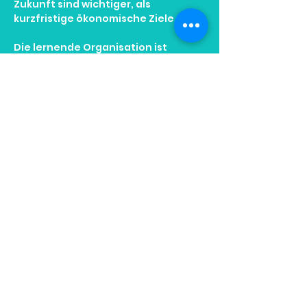
Zukunft sind wichtiger, als
kurzfristige ökonomische Ziele.
Die lernende Organisation ist
wichtiger als die automatisierende
Organisation.
Gesellschaftliche Verantwortung ist
wichtiger als ein einseitiger Fokus
auf Beschleunigung und technische
Machbarkeit.
Geschichte & Leute
Die Human Friendly Automation