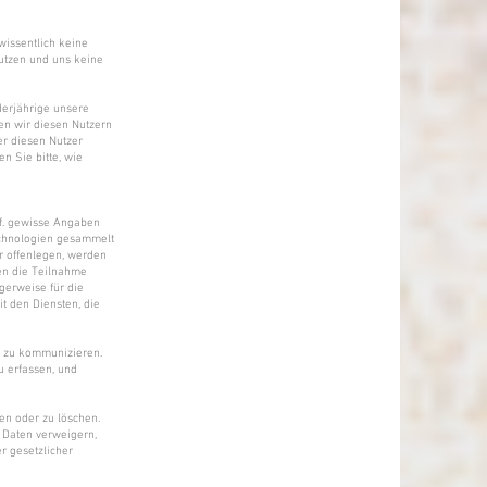
 wissentlich keine
nutzen und uns keine
derjährige unsere
nen wir diesen Nutzern
er diesen Nutzer
n Sie bitte, wie
gf. gewisse Angaben
echnologien gesammelt
r offenlegen, werden
en die Teilnahme
gerweise für die
t den Diensten, die
n zu kommunizieren.
u erfassen, und
ren oder zu löschen.
e Daten verweigern,
er gesetzlicher