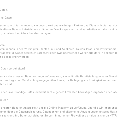
 Daten?
ene Daten
dass unsere Unternehmen sowie unsere vertrauenswürdigen Partner und Dienstanbieter auf de
 in dieser Datenschutzrichtlinie erläuterten Zwecke speichern und verarbeiten wir alle nich
en, in unterschiedlichen Rechtsordnungen.
aten
en können in den Vereinigten Staaten, in Irland, Südkorea, Taiwan, Israel und soweit für d
r Dienste und/oder gesetzlich vorgeschrieben (wie nachstehend weiter erläutert) in anderen
 und gespeichert werden.
 Daten vorgehalten?
ass wir die erfassten Daten so lange aufbewahren, wie es für die Bereitstellung unserer Dienst
und vertraglichen Verpflichtungen gegenüber Ihnen, zur Beilegung von Streitigkeiten und zu
rlich ist.
 oder unvollständige Daten jederzeit nach eigenem Ermessen berichtigen, ergänzen oder lös
Daten?
 unserer digitalen Assets stellt uns die Online-Plattform zu Verfügung, über die wir Ihnen un
önnen über die Datenspeicherung, Datenbanken und allgemeine Anwendungen unseres Hosti
r speichert Ihre Daten auf sicheren Servern hinter einer Firewall und er bietet sicheren HTTPS