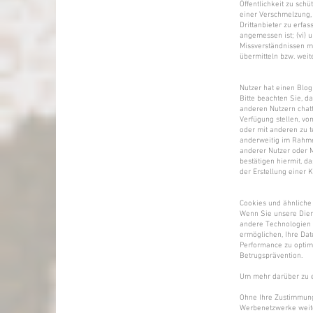
Öffentlichkeit zu sch
einer Verschmelzung, 
Drittanbieter zu erfas
angemessen ist; (vi) 
Missverständnissen m
übermitteln bzw. wei
Nutzer hat einen Blo
Bitte beachten Sie, d
anderen Nutzern chatt
Verfügung stellen, vo
oder mit anderen zu t
anderweitig im Rahmen
anderer Nutzer oder Mi
bestätigen hiermit, d
der Erstellung einer 
Cookies und ähnliche
Wenn Sie unsere Diens
andere Technologien 
ermöglichen, Ihre Dat
Performance zu optim
Betrugsprävention.
Um mehr darüber zu er
Ohne Ihre Zustimmun
Werbenetzwerke weit