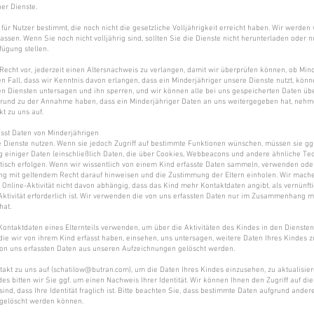
er Dienste.
 für Nutzer bestimmt, die noch nicht die gesetzliche Volljährigkeit erreicht haben. Wir werden
assen. Wenn Sie noch nicht volljährig sind, sollten Sie die Dienste nicht herunterladen oder 
fügung stellen.
Recht vor, jederzeit einen Altersnachweis zu verlangen, damit wir überprüfen können, ob Min
en Fall, dass wir Kenntnis davon erlangen, dass ein Minderjähriger unsere Dienste nutzt, kön
n Diensten untersagen und ihn sperren, und wir können alle bei uns gespeicherten Daten üb
Grund zu der Annahme haben, dass ein Minderjähriger Daten an uns weitergegeben hat, nehme
kt zu uns auf.
asst Daten von Minderjährigen
 Dienste nutzen. Wenn sie jedoch Zugriff auf bestimmte Funktionen wünschen, müssen sie g
g einiger Daten (einschließlich Daten, die über Cookies, Webbeacons und andere ähnliche T
isch erfolgen. Wenn wir wissentlich von einem Kind erfasste Daten sammeln, verwenden ode
ng mit geltendem Recht darauf hinweisen und die Zustimmung der Eltern einholen. Wir mach
 Online-Aktivität nicht davon abhängig, dass das Kind mehr Kontaktdaten angibt, als vernünfti
ktivität erforderlich ist. Wir verwenden die von uns erfassten Daten nur im Zusammenhang mi
hat.
ontaktdaten eines Elternteils verwenden, um über die Aktivitäten des Kindes in den Dienste
die wir von ihrem Kind erfasst haben, einsehen, uns untersagen, weitere Daten Ihres Kindes z
von uns erfassten Daten aus unseren Aufzeichnungen gelöscht werden.
akt zu uns auf (
schatilow@butran.com
), um die Daten Ihres Kindes einzusehen, zu aktualisie
es bitten wir Sie ggf. um einen Nachweis Ihrer Identität. Wir können Ihnen den Zugriff auf di
ind, dass Ihre Identität fraglich ist. Bitte beachten Sie, dass bestimmte Daten aufgrund ander
 gelöscht werden können.