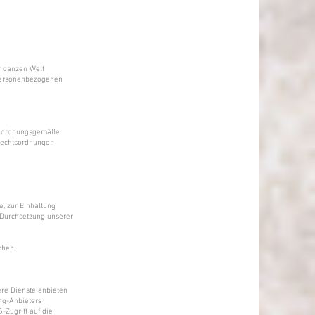
r ganzen Welt
t personenbezogenen
ie ordnungsgemäße
 Rechtsordnungen
e, zur Einhaltung
r Durchsetzung unserer
chen.
sere Dienste anbieten
ng-Anbieters
-Zugriff auf die