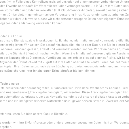
ützen; (iv) im Falle eines Kontrollwechsels bei uns oder bei einem unserer verbundenen Unt
des Erwerbs oder Kaufs (im Wesentlichen) aller Vermögenswerte u. a.); (v) um Ihre Daten mitt
sen, vorzuhalten und/oder zu verwalten (z. B. Cloud-Service-Anbieter), soweit dies für geschäf
um mit Drittanbietern gemeinsam an der Verbesserung Ihres Nutzererlebnisses zu arbeiten. Z
öchten wir darauf hinweisen, dass wir nicht personenbezogene Daten nach eigenem Ermessen
tergeben oder anderweitig verwenden können.
g oder ein Forum
ass unsere Dienste soziale Interaktionen (z. B. Inhalte, Informationen und Kommentare öffentli
en) ermöglichen. Wir weisen Sie darauf hin, dass alle Inhalte oder Daten, die Sie in diesen B
n anderen Personen gelesen, erfasst und verwendet werden können. Wir raten davon ab, Info
eilen, die Sie nicht öffentlich machen wollen. Wenn Sie Inhalte auf unseren digitalen Assets 
 der Nutzung eines Dienstes zur Verfügung stellen, erfolgt dies auf eigenes Risiko. Wir könn
tglieder der Öffentlichkeit mit Zugriff auf Ihre Daten oder Inhalte kontrollieren. Sie nehmen 
ass Kopien Ihrer Daten selbst nach deren Löschung auf zwischengespeicherten und archiviert
Kopie/Speicherung Ihrer Inhalte durch Dritte abrufbar bleiben können.
 Technologien
te besuchen oder darauf zugreifen, autorisieren wir Dritte dazu, Webbeacons, Cookies, Pixel
und Analysedienste („Tracking-Technologien“) einzusetzen. Diese Tracking-Technologien könn
en automatisch zu erfassen, um das Navigationserlebnis auf unseren digitalen Assets zu verb
ieren und ein maßgeschneidertes Nutzererlebnis zu gewährleisten, sowie zu Zwecken der Sic
fahren, lesen Sie bitte unsere Cookie-Richtlinie.
g werden wir Ihre E-Mail-Adresse oder andere personenbezogenen Daten nicht an Werbeun
ergeben.