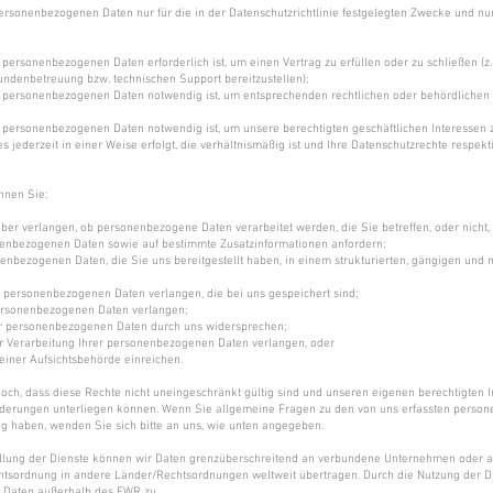
ersonenbezogenen Daten nur für die in der Datenschutzrichtlinie festgelegten Zwecke und nu
personenbezogenen Daten erforderlich ist, um einen Vertrag zu erfüllen oder zu schließen (z.
undenbetreuung bzw. technischen Support bereitzustellen);
 personenbezogenen Daten notwendig ist, um entsprechenden rechtlichen oder behördlichen 
personenbezogenen Daten notwendig ist, um unsere berechtigten geschäftlichen Interessen z
 jederzeit in einer Weise erfolgt, die verhältnismäßig ist und Ihre Datenschutzrechte respekti
nnen Sie:
ber verlangen, ob personenbezogene Daten verarbeitet werden, die Sie betreffen, oder nicht, u
enbezogenen Daten sowie auf bestimmte Zusatzinformationen anfordern;
enbezogenen Daten, die Sie uns bereitgestellt haben, in einem strukturierten, gängigen und
r personenbezogenen Daten verlangen, die bei uns gespeichert sind;
ersonenbezogenen Daten verlangen;
er personenbezogenen Daten durch uns widersprechen;
r Verarbeitung Ihrer personenbezogenen Daten verlangen, oder
einer Aufsichtsbehörde einreichen.
doch, dass diese Rechte nicht uneingeschränkt gültig sind und unseren eigenen berechtigten 
rderungen unterliegen können. Wenn Sie allgemeine Fragen zu den von uns erfassten perso
 haben, wenden Sie sich bitte an uns, wie unten angegeben.
ellung der Dienste können wir Daten grenzüberschreitend an verbundene Unternehmen oder a
htsordnung in andere Länder/Rechtsordnungen weltweit übertragen. Durch die Nutzung der D
r Daten außerhalb des EWR zu.