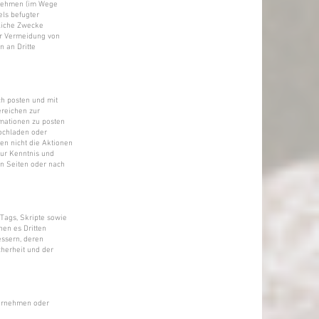
ernehmen (im Wege
els befugter
tliche Zwecke
ur Vermeidung von
 an Dritte
ch posten und mit
ereichen zur
rmationen zu posten
hochladen oder
en nicht die Aktionen
zur Kenntnis und
en Seiten oder nach
 Tags, Skripte sowie
en es Dritten
essern, deren
herheit und der
ternehmen oder