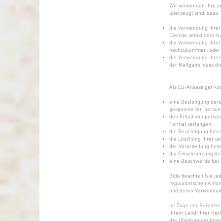
Wir verwenden Ihre p
überzeugt sind, dass:
die Verwendung Ihrer 
Dienste selbst oder K
die Verwendung Ihrer
nachzukommen, oder
die Verwendung Ihrer 
der Maßgabe, dass dies
Als EU-Ansässiger kö
eine Bestätigung darü
gespeicherten person
den Erhalt von person
Format verlangen;
die Berichtigung lhre
die Löschung Ihrer p
der Verarbeitung Ihr
die Einschränkung de
eine Beschwerde bei 
Bitte beachten Sie je
regulatorischen Anfo
und deren Verwendung
Im Zuge der Bereitst
Ihrem Land/Ihrer Rec
der Übertragung Ihre