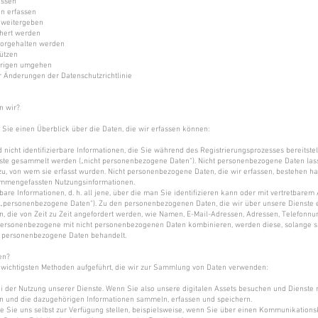
assen
n erfassen
 weitergeben
hert werden
vorgehalten werden
ützen
hrigen umgehen
r Änderungen der Datenschutzrichtlinie
n wir?
Sie einen Überblick über die Daten, die wir erfassen können:
nd nicht identifizierbare Informationen, die Sie während des Registrierungsprozesses bereitste
ste gesammelt werden („nicht personenbezogene Daten“). Nicht personenbezogene Daten las
u, von wem sie erfasst wurden. Nicht personenbezogene Daten, die wir erfassen, bestehen ha
ammengefassten Nutzungsinformationen.
erbare Informationen, d. h. all jene, über die man Sie identifizieren kann oder mit vertretbare
e („personenbezogene Daten“). Zu den personenbezogenen Daten, die wir über unsere Dienste 
n, die von Zeit zu Zeit angefordert werden, wie Namen, E-Mail-Adressen, Adressen, Telefonn
ersonenbezogene mit nicht personenbezogenen Daten kombinieren, werden diese, solange s
ls personenbezogene Daten behandelt.
en?
 wichtigsten Methoden aufgeführt, die wir zur Sammlung von Daten verwenden:
i der Nutzung unserer Dienste. Wenn Sie also unsere digitalen Assets besuchen und Dienste 
en und die dazugehörigen Informationen sammeln, erfassen und speichern.
ie Sie uns selbst zur Verfügung stellen, beispielsweise, wenn Sie über einen Kommunikations