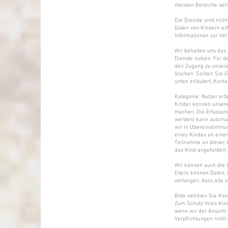
meisten Bereiche sein
Die Dienste sind nicht
Daten von Kindern erf
Informationen zur Ver
Wir behalten uns das 
Dienste nutzen. Für d
den Zugang zu unsere
löschen. Sollten Sie 
unten erläutert, Konta
Kategorie: Nutzer erf
Kinder können unsere
machen. Die Erfassun
werden) kann automat
wir in Übereinstimmu
eines Kindes an einer
Teilnahme an dieser A
das Kind angefordert 
Wir können auch die K
Eltern können Daten, 
verlangen, dass alle 
Bitte nehmen Sie Kont
Zum Schutz Ihres Kind
wenn wir der Ansicht s
Verpflichtungen nicht