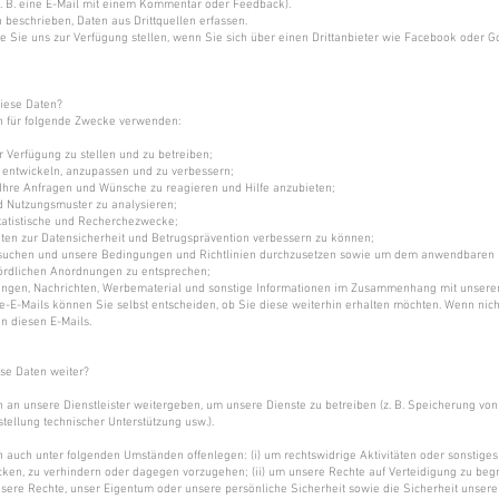
. B. eine E-Mail mit einem Kommentar oder Feedback).
 beschrieben, Daten aus Drittquellen erfassen.
ie Sie uns zur Verfügung stellen, wenn Sie sich über einen Drittanbieter wie Facebook oder 
iese Daten?
n für folgende Zwecke verwenden:
 Verfügung zu stellen und zu betreiben;
 entwickeln, anzupassen und zu verbessern;
 Ihre Anfragen und Wünsche zu reagieren und Hilfe anzubieten;
 Nutzungsmuster zu analysieren;
 statistische und Recherchezwecke;
ten zur Datensicherheit und Betrugsprävention verbessern zu können;
suchen und unsere Bedingungen und Richtlinien durchzusetzen sowie um dem anwendbaren 
hördlichen Anordnungen zu entsprechen;
ungen, Nachrichten, Werbematerial und sonstige Informationen im Zusammenhang mit unsere
e-E-Mails können Sie selbst entscheiden, ob Sie diese weiterhin erhalten möchten. Wenn nicht
n diesen E-Mails.
se Daten weiter?
 an unsere Dienstleister weitergeben, um unsere Dienste zu betreiben (z. B. Speicherung von
tstellung technischer Unterstützung usw.).
 auch unter folgenden Umständen offenlegen: (i) um rechtswidrige Aktivitäten oder sonstiges
cken, zu verhindern oder dagegen vorzugehen; (ii) um unsere Rechte auf Verteidigung zu be
nsere Rechte, unser Eigentum oder unsere persönliche Sicherheit sowie die Sicherheit unsere