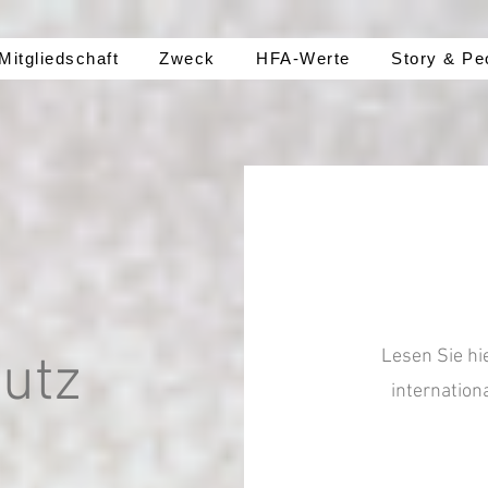
Mitgliedschaft
Zweck
HFA-Werte
Story & Pe
Lesen Sie hi
utz
internatio