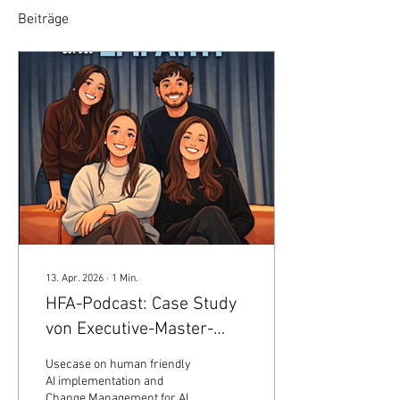
Beiträge
13. Apr. 2026
∙
1
Min.
HFA-Podcast: Case Study
von Executive-Master-
Studenten der Zeppelin
Usecase on human friendly
University
AI implementation and
Change Management for AI.