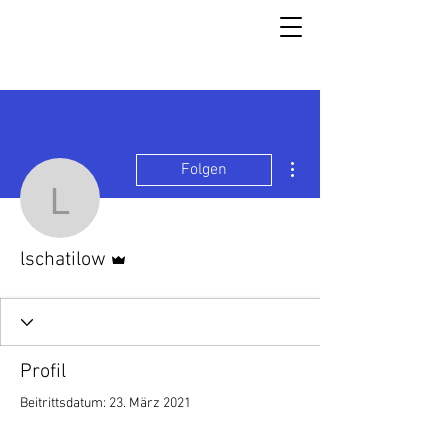
Weitere Optionen
Folgen
lschatilow
Administrator
lschatilow
Profil
Beitrittsdatum: 23. März 2021