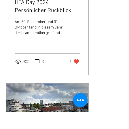
HFA Day 2024 |
Persönlicher Rückblick
Am 30. September und 01.
Oktober fand in diesem Jahr
der branchenübergreifende
Human Friendly Automation
(kurz: HFA) Day statt....
427
0
4